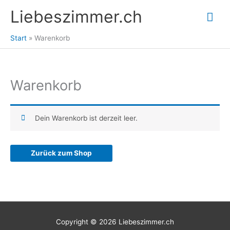
Zum
Liebeszimmer.ch
Hau
Inhalt
springen
Start
Warenkorb
Warenkorb
Dein Warenkorb ist derzeit leer.
Zurück zum Shop
Copyright © 2026
Liebeszimmer.ch