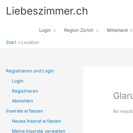
Zum
Liebeszimmer.ch
Inhalt
springen
Login
Region Zürich
Mittelland
Start
Location
Registrieren und Login
Login
Registrieren
Glar
Abmelden
Inserate erfassen
No result
Neues Inserat erfassen
Meine Inserate verwalten