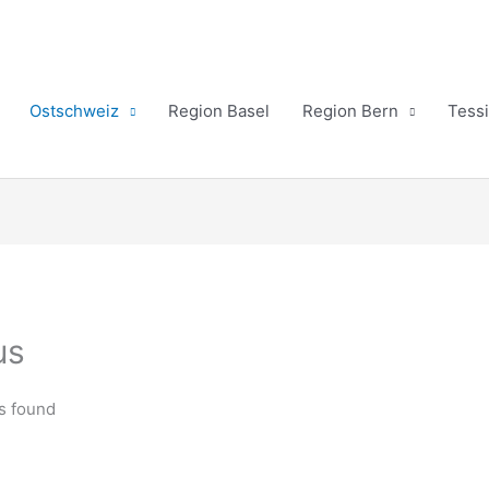
Ostschweiz
Region Basel
Region Bern
Tess
us
s found