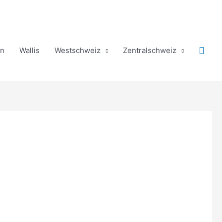
Such
in
Wallis
Westschweiz
Zentralschweiz