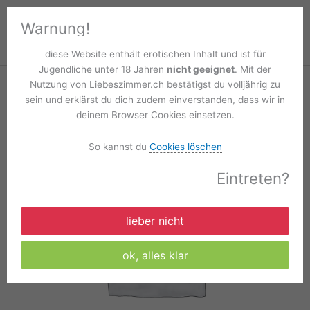
Zum
Liebeszimmer.ch
Hau
Inhalt
Warnung!
springen
Start
Produkte
STANDARD halbes Jahr
diese Website enthält erotischen Inhalt und ist für
Jugendliche unter 18 Jahren
nicht geeignet
. Mit der
Nutzung von Liebeszimmer.ch bestätigst du volljährig zu
sein und erklärst du dich zudem einverstanden, dass wir in
deinem Browser Cookies einsetzen.
So kannst du
Cookies löschen
Eintreten?
lieber nicht
ok, alles klar